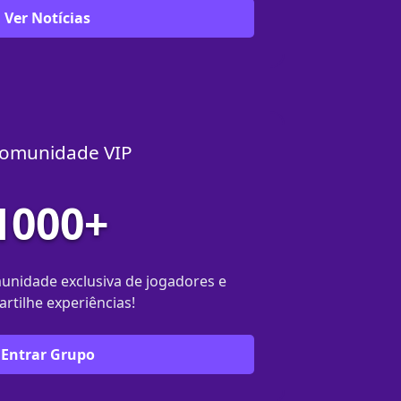
Ver Notícias
Comunidade VIP
1000+
unidade exclusiva de jogadores e
rtilhe experiências!
Entrar Grupo