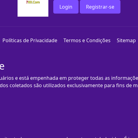
Login
Registrar-se
Políticas de Privacidade
Termos e Condições
Sitemap
de
suários e está empenhada em proteger todas as informaçõe
os coletados são utilizados exclusivamente para fins de m