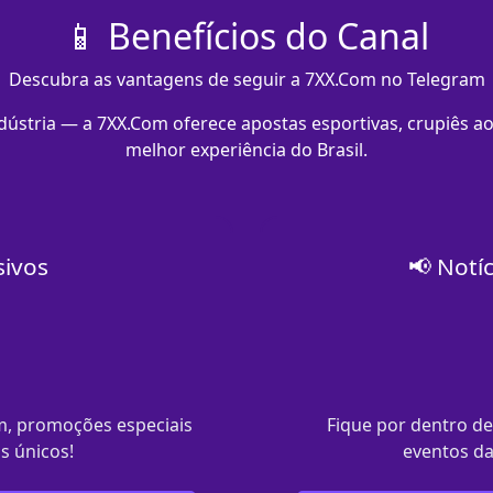
📱 Benefícios do Canal
Descubra as vantagens de seguir a 7XX.Com no Telegram
dústria — a 7XX.Com oferece apostas esportivas, crupiês ao
melhor experiência do Brasil.
sivos
📢 Notí
m, promoções especiais
Fique por dentro d
s únicos!
eventos da