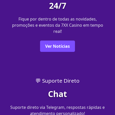
24/7
Fique por dentro de todas as novidades,
promoções e eventos da 7XX Casino em tempo
real!
Ver Notícias
💬 Suporte Direto
Chat
Suporte direto via Telegram, respostas rápidas e
atendimento personalizado!