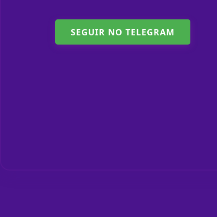
SEGUIR NO TELEGRAM