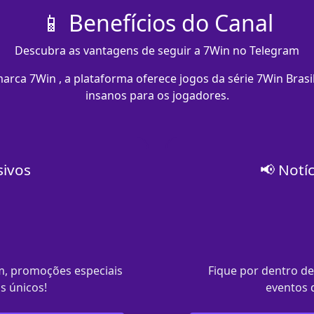
📱 Benefícios do Canal
Descubra as vantagens de seguir a 7Win no Telegram
rca 7Win , a plataforma oferece jogos da série 7Win Brasi
insanos para os jogadores.
sivos
📢 Notí
m, promoções especiais
Fique por dentro d
s únicos!
eventos 