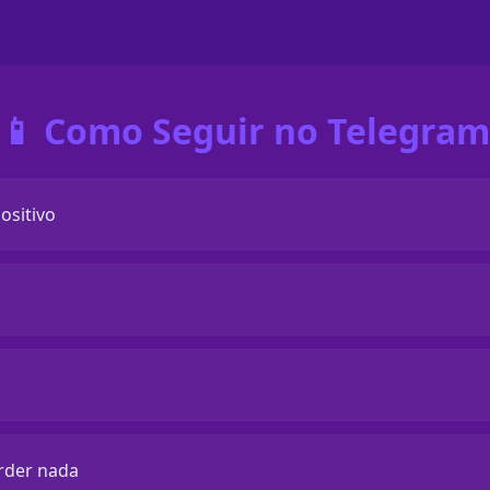
📱 Como Seguir no Telegram
ositivo
erder nada