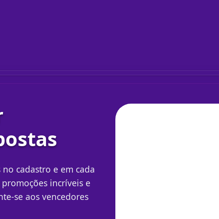
r
postas
 no cadastro e em cada
 promoções incríveis e
unte-se aos vencedores