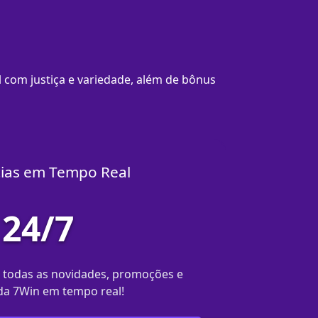
l com justiça e variedade, além de bônus
cias em Tempo Real
24/7
e todas as novidades, promoções e
da 7Win em tempo real!