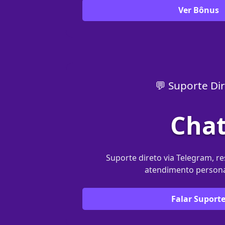
Ver Bônus
💬 Suporte Di
Cha
Suporte direto via Telegram, r
atendimento persona
Falar Suport