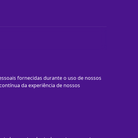
essoais fornecidas durante o uso de nossos
 contínua da experiência de nossos