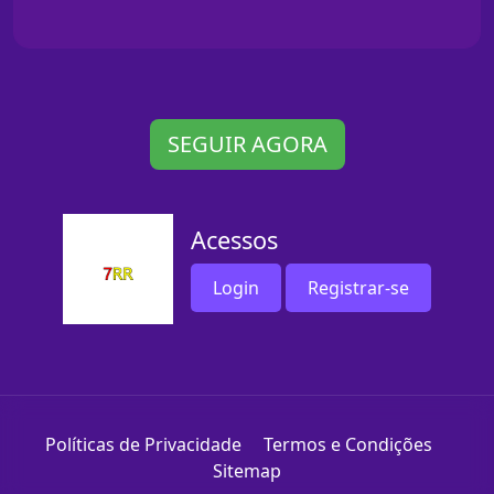
SEGUIR AGORA
Acessos
Login
Registrar-se
Políticas de Privacidade
Termos e Condições
Sitemap