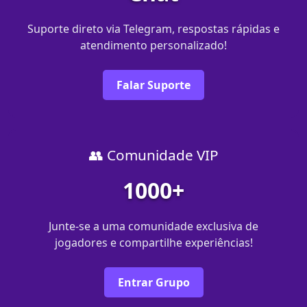
Suporte direto via Telegram, respostas rápidas e
atendimento personalizado!
Falar Suporte
👥 Comunidade VIP
1000+
Junte-se a uma comunidade exclusiva de
jogadores e compartilhe experiências!
Entrar Grupo