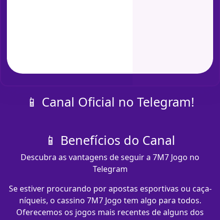
📱 Canal Oficial no Telegram!
📱 Benefícios do Canal
Descubra as vantagens de seguir a 7M7 Jogo no
Telegram
Se estiver procurando por apostas esportivas ou caça-
níqueis, o cassino 7M7 Jogo tem algo para todos.
Oferecemos os jogos mais recentes de alguns dos