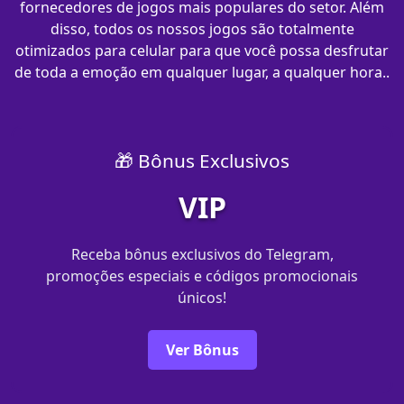
fornecedores de jogos mais populares do setor. Além
disso, todos os nossos jogos são totalmente
otimizados para celular para que você possa desfrutar
de toda a emoção em qualquer lugar, a qualquer hora..
🎁 Bônus Exclusivos
VIP
Receba bônus exclusivos do Telegram,
promoções especiais e códigos promocionais
únicos!
Ver Bônus