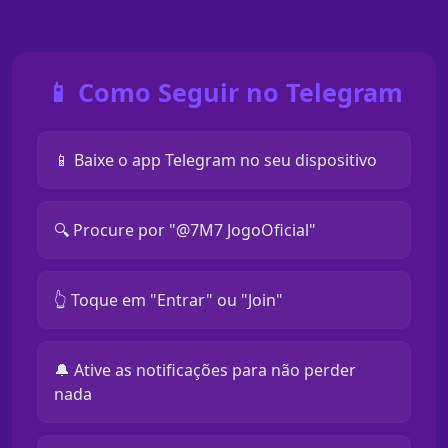
📱 Como Seguir no Telegram
📱 Baixe o app Telegram no seu dispositivo
🔍 Procure por "@7M7 JogoOficial"
👆 Toque em "Entrar" ou "Join"
🔔 Ative as notificações para não perder
nada