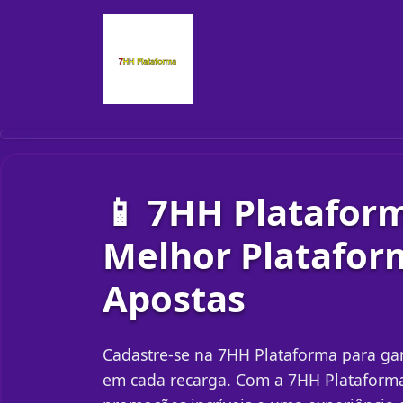
📱 7HH Platafor
Melhor Platafor
Apostas
Cadastre-se na 7HH Plataforma para ga
em cada recarga. Com a 7HH Plataforma