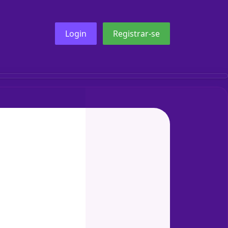
Login
Registrar-se