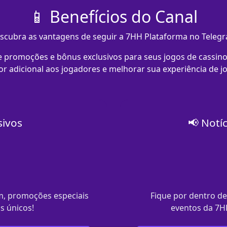
📱 Benefícios do Canal
scubra as vantagens de seguir a 7HH Plataforma no Teleg
 promoções e bônus exclusivos para seus jogos de cassino
or adicional aos jogadores e melhorar sua experiência de j
sivos
📢 Notí
m, promoções especiais
Fique por dentro d
s únicos!
eventos da 7H