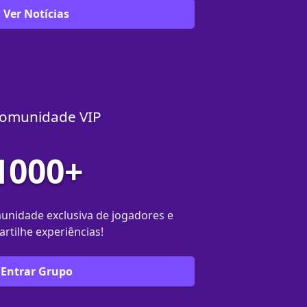
Ver Notícias
Comunidade VIP
1000+
unidade exclusiva de jogadores e
rtilhe experiências!
Entrar Grupo