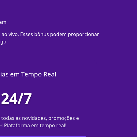
ram
 ao vivo. Esses bônus podem proporcionar
ogo.
cias em Tempo Real
24/7
e todas as novidades, promoções e
H Plataforma em tempo real!