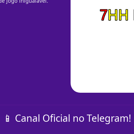
e jogo inigualável.
📱 Canal Oficial no Telegram!