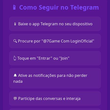
📱 Como Seguir no Telegram
📱 Baixe o app Telegram no seu dispositivo
🔍 Procure por "@7Game Com LoginOficial"
👆 Toque em "Entrar" ou "Join"
🔔 Ative as notificações para não perder
nada
💬 Participe das conversas e interaja