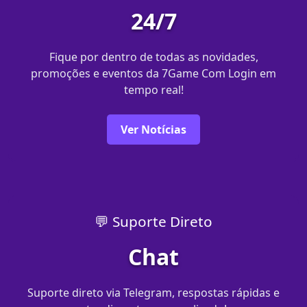
24/7
Fique por dentro de todas as novidades,
promoções e eventos da 7Game Com Login em
tempo real!
Ver Notícias
💬 Suporte Direto
Chat
Suporte direto via Telegram, respostas rápidas e