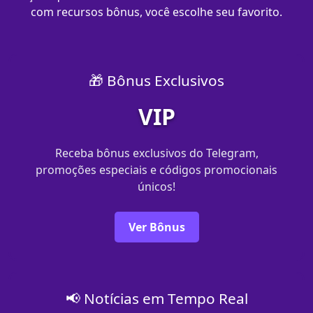
com recursos bônus, você escolhe seu favorito.
🎁 Bônus Exclusivos
VIP
Receba bônus exclusivos do Telegram,
promoções especiais e códigos promocionais
únicos!
Ver Bônus
📢 Notícias em Tempo Real