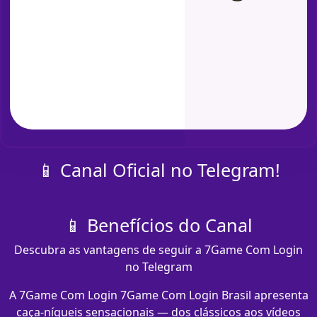
📱 Canal Oficial no Telegram!
📱 Benefícios do Canal
Descubra as vantagens de seguir a 7Game Com Login
no Telegram
A 7Game Com Login 7Game Com Login Brasil apresenta
caça-níqueis sensacionais — dos clássicos aos vídeos