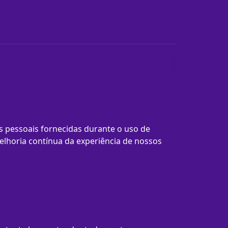
s pessoais fornecidas durante o uso de
elhoria contínua da experiência de nossos