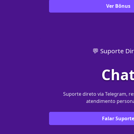
Ver Bônus
💬 Suporte Di
Cha
Suporte direto via Telegram, r
atendimento persona
Falar Suport