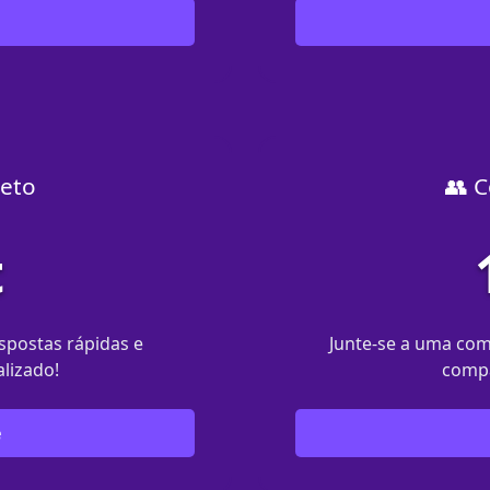
reto
👥 
t
espostas rápidas e
Junte-se a uma com
lizado!
compa
e