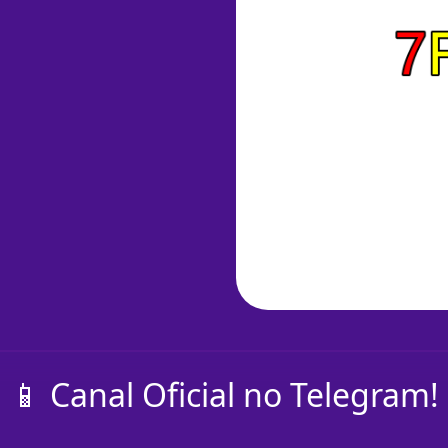
📱 Canal Oficial no Telegram!