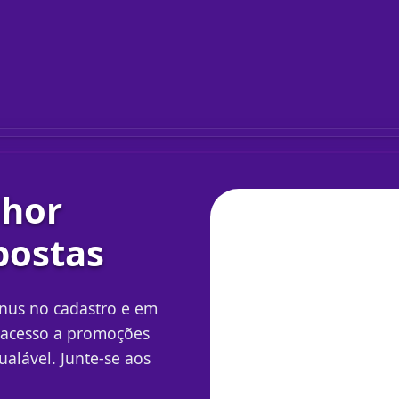
lhor
postas
nus no cadastro e em
 acesso a promoções
ualável. Junte-se aos