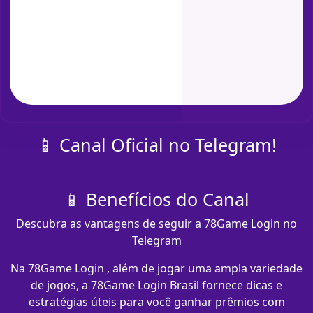
📱 Canal Oficial no Telegram!
📱 Benefícios do Canal
Descubra as vantagens de seguir a 78Game Login no
Telegram
Na 78Game Login , além de jogar uma ampla variedade
de jogos, a 78Game Login Brasil fornece dicas e
estratégias úteis para você ganhar prêmios com