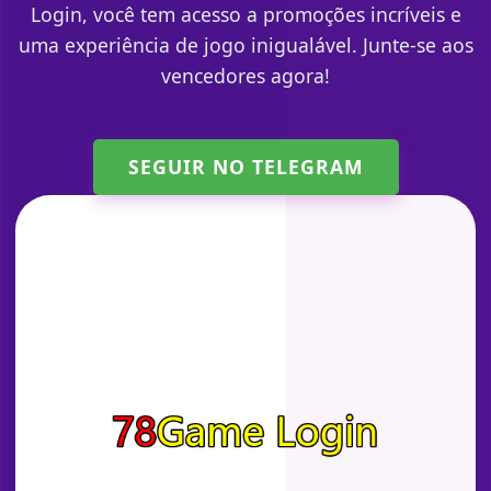
Login, você tem acesso a promoções incríveis e
uma experiência de jogo inigualável. Junte-se aos
vencedores agora!
SEGUIR NO TELEGRAM