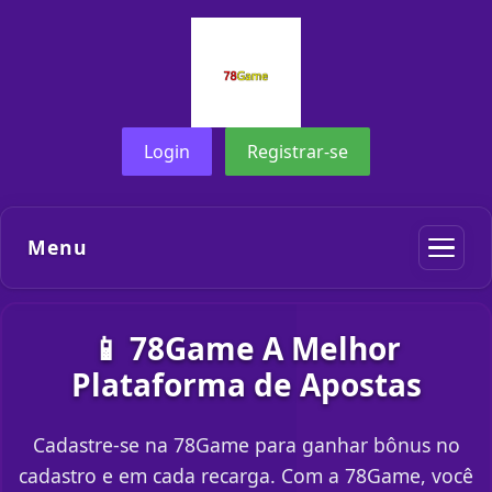
Login
Registrar-se
Menu
📱 78Game A Melhor
Plataforma de Apostas
Cadastre-se na 78Game para ganhar bônus no
cadastro e em cada recarga. Com a 78Game, você