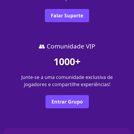
Falar Suporte
👥 Comunidade VIP
1000+
Junte-se a uma comunidade exclusiva de
jogadores e compartilhe experiências!
Entrar Grupo