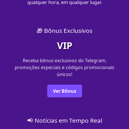
qualquer hora, em qualquer lugar.
🎁 Bônus Exclusivos
VIP
Receba bônus exclusivos do Telegram,
promoções especiais e códigos promocionais
únicos!
Ver Bônus
📢 Notícias em Tempo Real