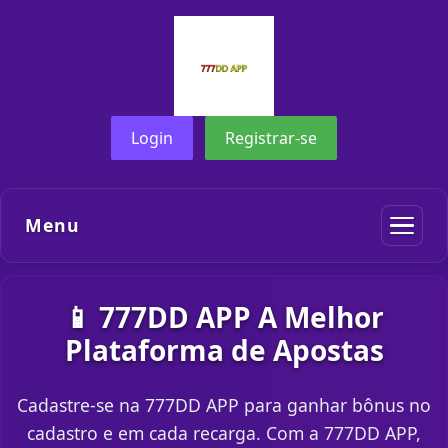
Login
Registrar-se
Menu
📱 777DD APP A Melhor
Plataforma de Apostas
Cadastre-se na 777DD APP para ganhar bônus no
cadastro e em cada recarga. Com a 777DD APP,