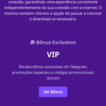
conexão, garantindo uma experiência consistente
independentemente da sua conexão com a internet. O
sistema também oferece a opção de pausar e retomar
o download se necessário.
🎁 Bônus Exclusivos
VIP
Receba bônus exclusivos do Telegram,
promoções especiais e códigos promocionais
únicos!
Ver Bônus