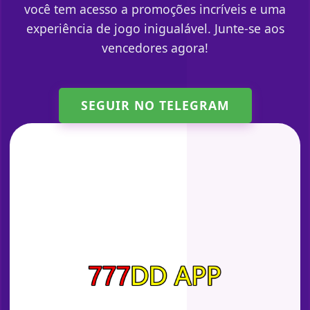
você tem acesso a promoções incríveis e uma
experiência de jogo inigualável. Junte-se aos
vencedores agora!
SEGUIR NO TELEGRAM