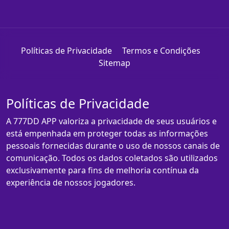
Políticas de Privacidade
Termos e Condições
Sitemap
Políticas de Privacidade
A 777DD APP valoriza a privacidade de seus usuários e
está empenhada em proteger todas as informações
pessoais fornecidas durante o uso de nossos canais de
comunicação. Todos os dados coletados são utilizados
exclusivamente para fins de melhoria contínua da
experiência de nossos jogadores.