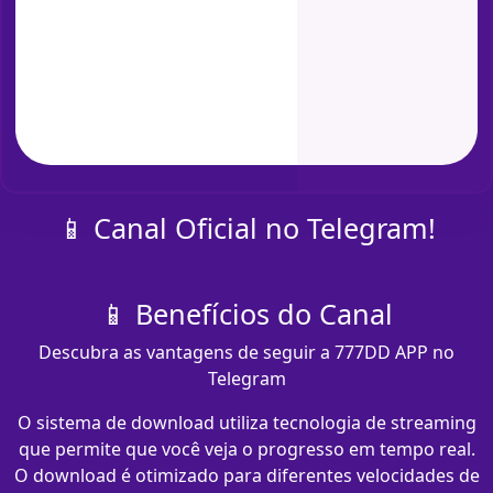
📱 Canal Oficial no Telegram!
📱 Benefícios do Canal
Descubra as vantagens de seguir a 777DD APP no
Telegram
O sistema de download utiliza tecnologia de streaming
que permite que você veja o progresso em tempo real.
O download é otimizado para diferentes velocidades de