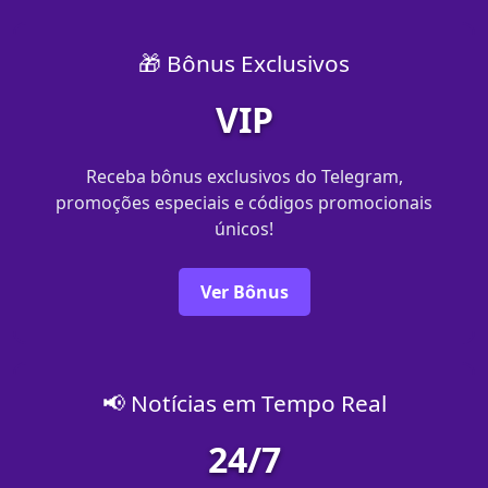
🎁 Bônus Exclusivos
VIP
Receba bônus exclusivos do Telegram,
promoções especiais e códigos promocionais
únicos!
Ver Bônus
📢 Notícias em Tempo Real
24/7