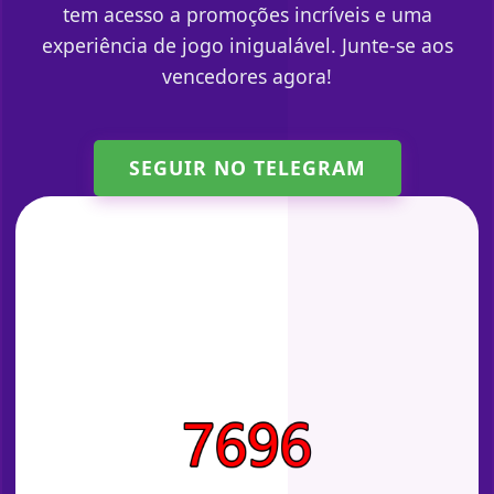
tem acesso a promoções incríveis e uma
experiência de jogo inigualável. Junte-se aos
vencedores agora!
SEGUIR NO TELEGRAM