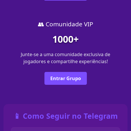
👥 Comunidade VIP
1000+
Junte-se a uma comunidade exclusiva de
jogadores e compartilhe experiências!
Entrar Grupo
📱 Como Seguir no Telegram