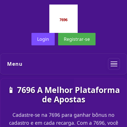
Login
Registrar-se
Menu
📱 7696 A Melhor Plataforma
de Apostas
Cadastre-se na 7696 para ganhar bônus no
cadastro e em cada recarga. Com a 7696, você