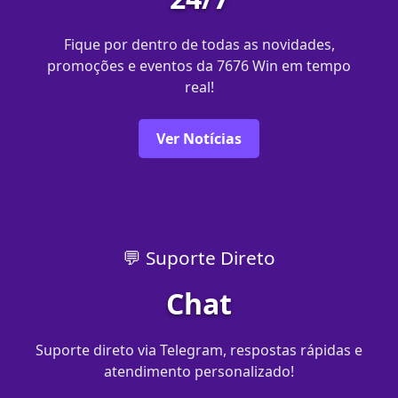
Fique por dentro de todas as novidades,
promoções e eventos da 7676 Win em tempo
real!
Ver Notícias
💬 Suporte Direto
Chat
Suporte direto via Telegram, respostas rápidas e
atendimento personalizado!