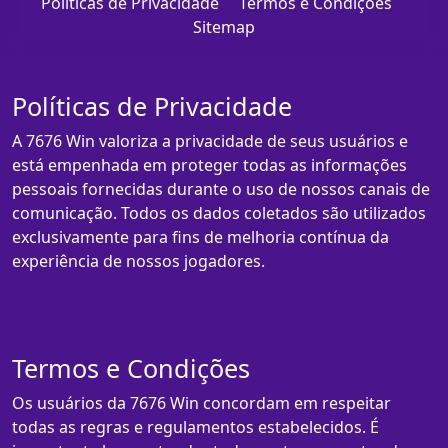
Políticas de Privacidade
Termos e Condições
Sitemap
Políticas de Privacidade
A 7676 Win valoriza a privacidade de seus usuários e
está empenhada em proteger todas as informações
pessoais fornecidas durante o uso de nossos canais de
comunicação. Todos os dados coletados são utilizados
exclusivamente para fins de melhoria contínua da
experiência de nossos jogadores.
Termos e Condições
Os usuários da 7676 Win concordam em respeitar
todas as regras e regulamentos estabelecidos. É