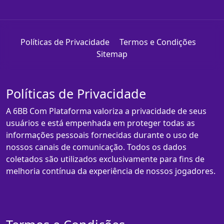
Políticas de Privacidade
Termos e Condições
Sitemap
Políticas de Privacidade
A 6BB Com Plataforma valoriza a privacidade de seus
usuários e está empenhada em proteger todas as
informações pessoais fornecidas durante o uso de
nossos canais de comunicação. Todos os dados
coletados são utilizados exclusivamente para fins de
melhoria contínua da experiência de nossos jogadores.