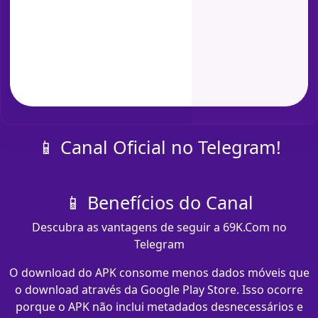
📱 Canal Oficial no Telegram!
📱 Benefícios do Canal
Descubra as vantagens de seguir a 69K.Com no
Telegram
O download do APK consome menos dados móveis que
o download através da Google Play Store. Isso ocorre
porque o APK não inclui metadados desnecessários e