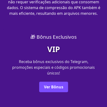
não requer verificações adicionais que consomem
dados. O sistema de compressão do APK também é
mais eficiente, resultando em arquivos menores.
🎁 Bônus Exclusivos
VIP
Receba bônus exclusivos do Telegram,
promoções especiais e códigos promocionais
únicos!
Ver Bônus