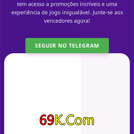
tem acesso a promoções incríveis e uma
experiência de jogo inigualável. Junte-se aos
vencedores agora!
SEGUIR NO TELEGRAM