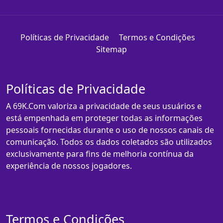
Políticas de Privacidade
Termos e Condições
Sitemap
Políticas de Privacidade
A 69K.Com valoriza a privacidade de seus usuários e
está empenhada em proteger todas as informações
pessoais fornecidas durante o uso de nossos canais de
comunicação. Todos os dados coletados são utilizados
exclusivamente para fins de melhoria contínua da
experiência de nossos jogadores.
Termos e Condições