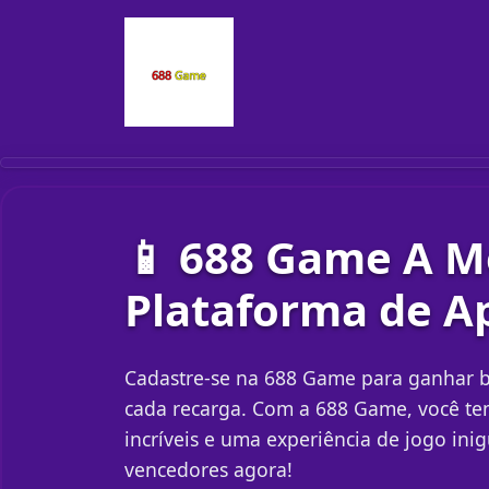
📱 688 Game A M
Plataforma de A
Cadastre-se na 688 Game para ganhar 
cada recarga. Com a 688 Game, você t
incríveis e uma experiência de jogo inig
vencedores agora!