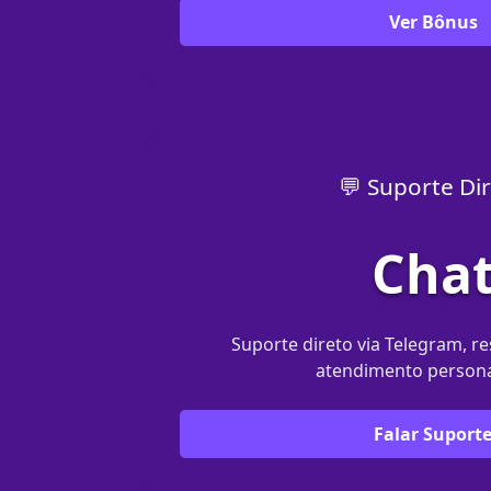
Ver Bônus
💬 Suporte Di
Cha
Suporte direto via Telegram, r
atendimento persona
Falar Suport