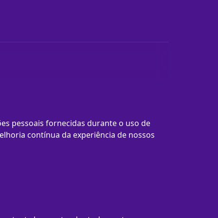
es pessoais fornecidas durante o uso de
elhoria contínua da experiência de nossos