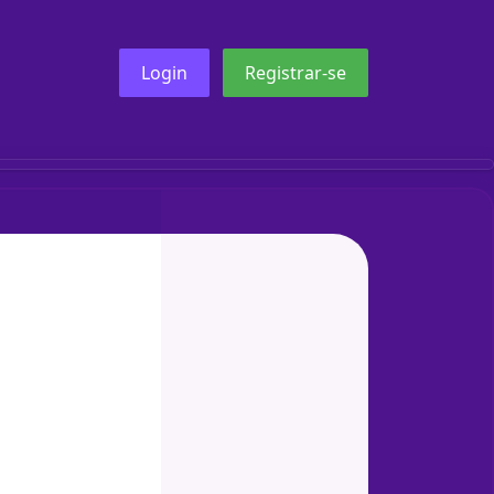
Login
Registrar-se