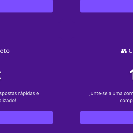
reto
👥 
t
espostas rápidas e
Junte-se a uma com
lizado!
compa
e