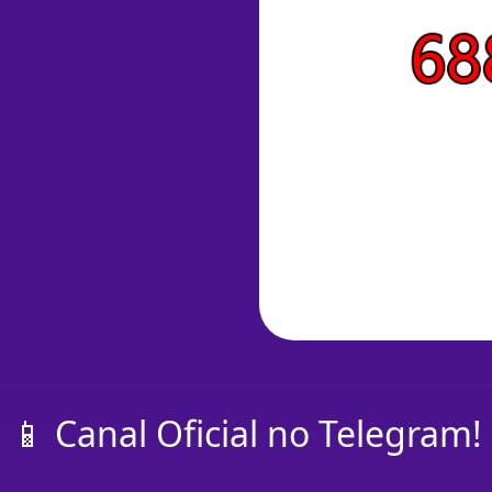
📱 Canal Oficial no Telegram!