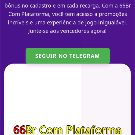
bônus no cadastro e em cada recarga. Com a 66Br
Com Plataforma, você tem acesso a promoções
incríveis e uma experiência de jogo inigualável.
Junte-se aos vencedores agora!
SEGUIR NO TELEGRAM