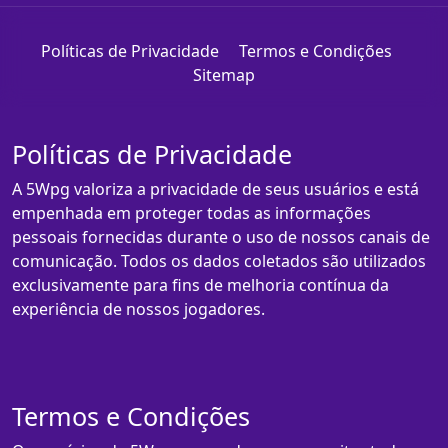
Políticas de Privacidade
Termos e Condições
Sitemap
Políticas de Privacidade
A 5Wpg valoriza a privacidade de seus usuários e está
empenhada em proteger todas as informações
pessoais fornecidas durante o uso de nossos canais de
comunicação. Todos os dados coletados são utilizados
exclusivamente para fins de melhoria contínua da
experiência de nossos jogadores.
Termos e Condições