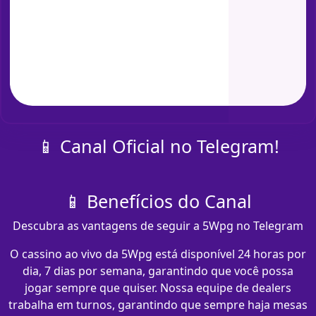
📱 Canal Oficial no Telegram!
📱 Benefícios do Canal
Descubra as vantagens de seguir a 5Wpg no Telegram
O cassino ao vivo da 5Wpg está disponível 24 horas por
dia, 7 dias por semana, garantindo que você possa
jogar sempre que quiser. Nossa equipe de dealers
trabalha em turnos, garantindo que sempre haja mesas