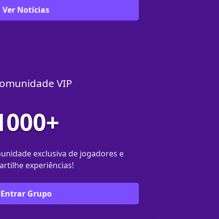
Ver Notícias
Comunidade VIP
1000+
unidade exclusiva de jogadores e
rtilhe experiências!
Entrar Grupo