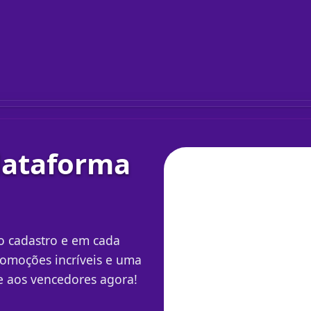
Plataforma
o cadastro e em cada
romoções incríveis e uma
se aos vencedores agora!