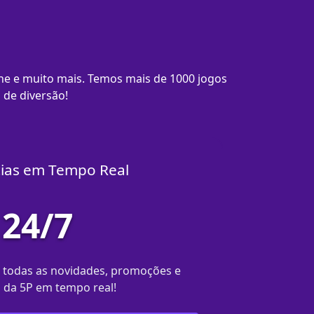
une e muito mais. Temos mais de 1000 jogos
 de diversão!
cias em Tempo Real
24/7
e todas as novidades, promoções e
 da 5P em tempo real!