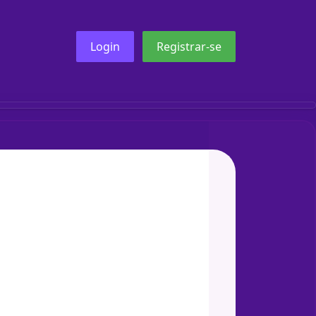
Login
Registrar-se