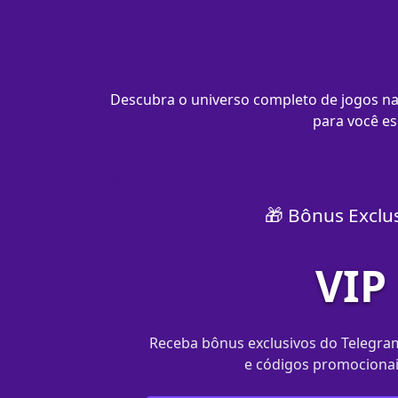
Descubra o universo completo de jogos na 
para você es
🎁 Bônus Exclu
VIP
Receba bônus exclusivos do Telegra
e códigos promocionai