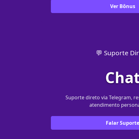
Ver Bônus
💬 Suporte Di
Cha
Suporte direto via Telegram, r
atendimento persona
Falar Suport