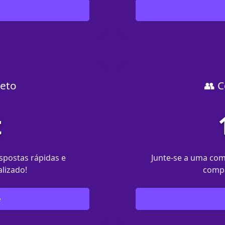
reto
👥 
t
espostas rápidas e
Junte-se a uma com
lizado!
compa
e