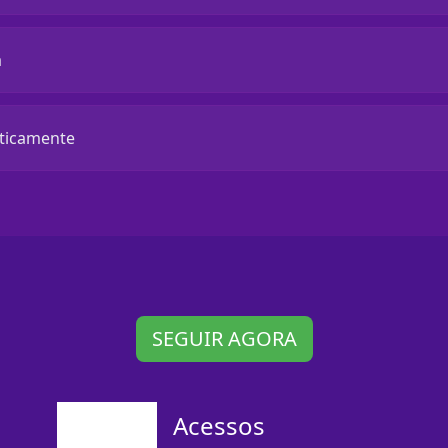
a
aticamente
SEGUIR AGORA
Acessos