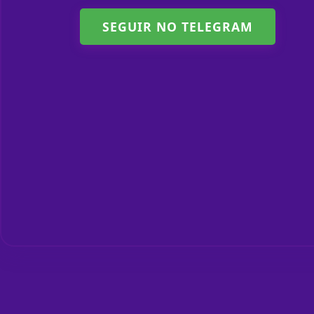
SEGUIR NO TELEGRAM