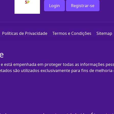
Login
Registrar-se
Políticas de Privacidade
Termos e Condições
Sitemap
de
os e está empenhada em proteger todas as informações pes
tados são utilizados exclusivamente para fins de melhoria