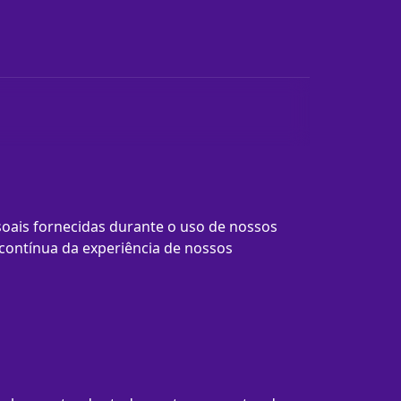
soais fornecidas durante o uso de nossos
 contínua da experiência de nossos