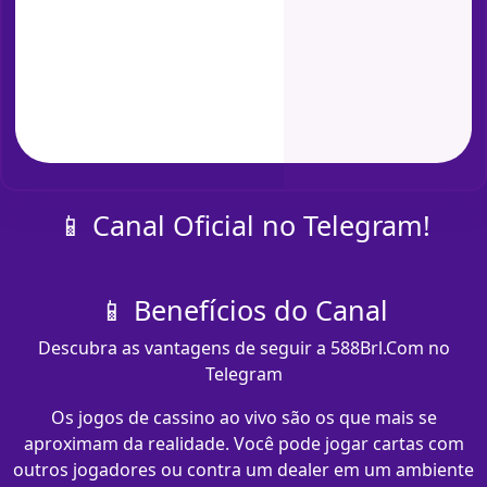
📱 Canal Oficial no Telegram!
📱 Benefícios do Canal
Descubra as vantagens de seguir a 588Brl.Com no
Telegram
Os jogos de cassino ao vivo são os que mais se
aproximam da realidade. Você pode jogar cartas com
outros jogadores ou contra um dealer em um ambiente