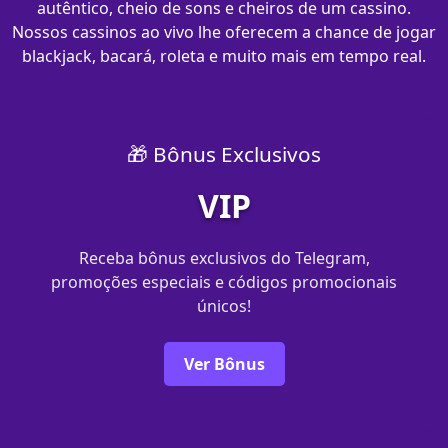
autêntico, cheio de sons e cheiros de um cassino.
Nossos cassinos ao vivo lhe oferecem a chance de jogar
blackjack, bacará, roleta e muito mais em tempo real.
🎁 Bônus Exclusivos
VIP
Receba bônus exclusivos do Telegram,
promoções especiais e códigos promocionais
únicos!
Ver Bônus