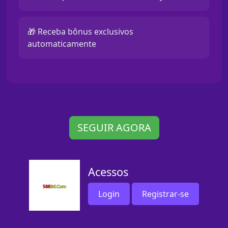
🎁 Receba bônus exclusivos
automaticamente
SEGUIR AGORA
Acessos
Login
Registrar-se