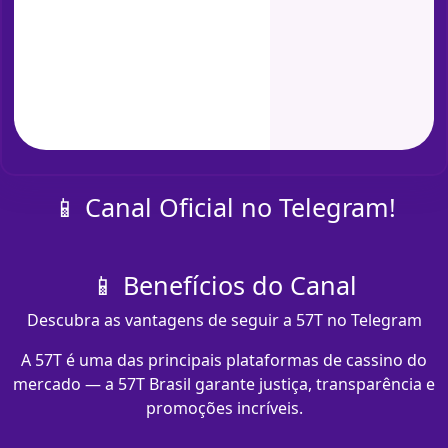
📱 Canal Oficial no Telegram!
📱 Benefícios do Canal
Descubra as vantagens de seguir a 57T no Telegram
A 57T é uma das principais plataformas de cassino do
mercado — a 57T Brasil garante justiça, transparência e
promoções incríveis.