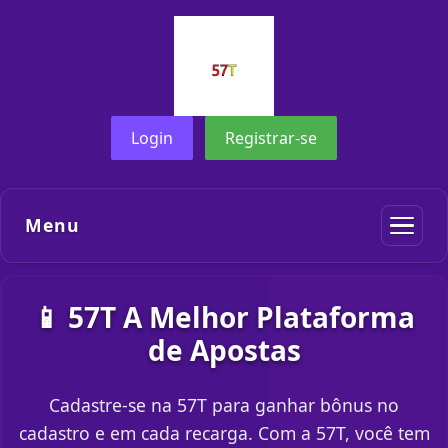
Login
Registrar-se
Menu
📱 57T A Melhor Plataforma
de Apostas
Cadastre-se na 57T para ganhar bônus no
cadastro e em cada recarga. Com a 57T, você tem