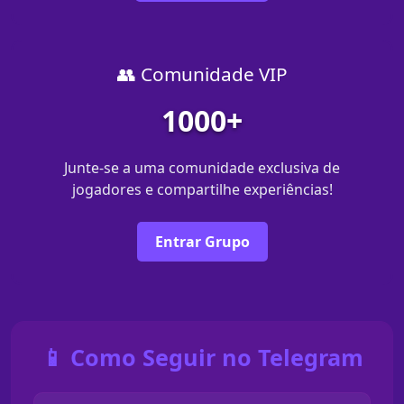
👥 Comunidade VIP
1000+
Junte-se a uma comunidade exclusiva de
jogadores e compartilhe experiências!
Entrar Grupo
📱 Como Seguir no Telegram