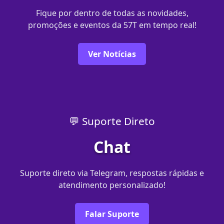
Fique por dentro de todas as novidades,
promoções e eventos da 57T em tempo real!
Ver Notícias
💬 Suporte Direto
Chat
Suporte direto via Telegram, respostas rápidas e
atendimento personalizado!
Falar Suporte