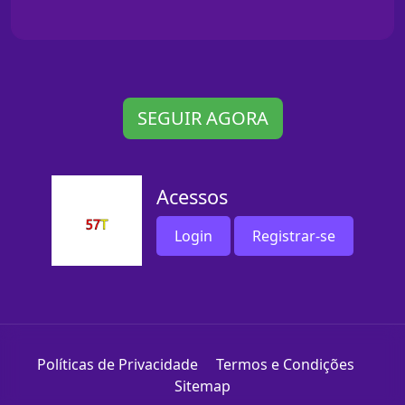
SEGUIR AGORA
Acessos
Login
Registrar-se
Políticas de Privacidade
Termos e Condições
Sitemap