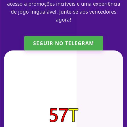
acesso a promoções incríveis e uma experiência
de jogo inigualável. Junte-se aos vencedores
agora!
SEGUIR NO TELEGRAM