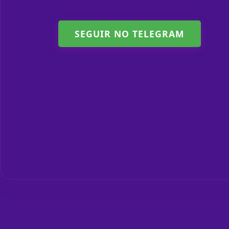
SEGUIR NO TELEGRAM