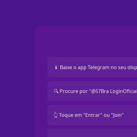
📱 Baixe o app Telegram no seu disp
🔍 Procure por "@57Bra LoginOficia
👆 Toque em "Entrar" ou "Join"