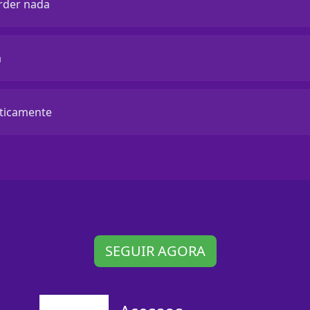
erder nada
a
aticamente
SEGUIR AGORA