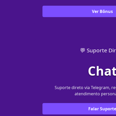
Ver Bônus
💬 Suporte Di
Cha
Suporte direto via Telegram, r
atendimento persona
Falar Suport