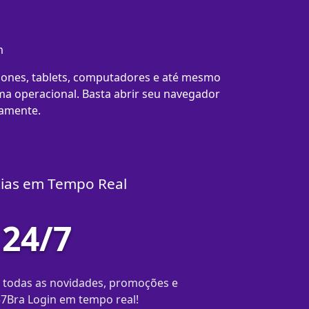
m
hones, tablets, computadores e até mesmo
ma operacional. Basta abrir seu navegador
tamente.
cias em Tempo Real
24/7
e todas as novidades, promoções e
57Bra Login em tempo real!