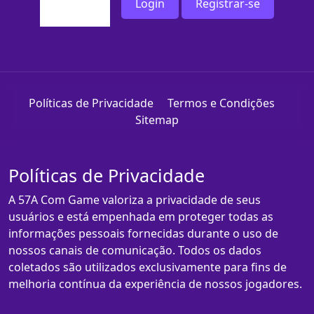
Login
Registrar-se
Políticas de Privacidade
Termos e Condições
Sitemap
Políticas de Privacidade
A 57A Com Game valoriza a privacidade de seus
usuários e está empenhada em proteger todas as
informações pessoais fornecidas durante o uso de
nossos canais de comunicação. Todos os dados
coletados são utilizados exclusivamente para fins de
melhoria contínua da experiência de nossos jogadores.