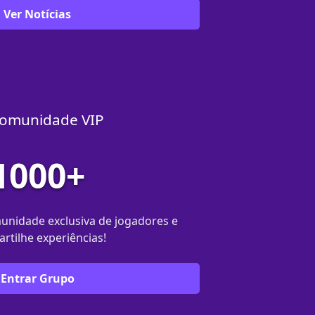
Ver Notícias
Comunidade VIP
1000+
unidade exclusiva de jogadores e
rtilhe experiências!
Entrar Grupo