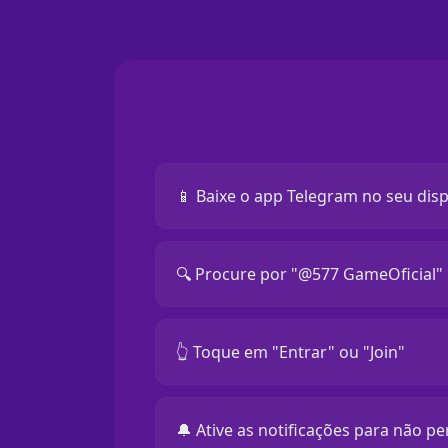
📱 Baixe o app Telegram no seu disp
🔍 Procure por "@577 GameOficial"
👆 Toque em "Entrar" ou "Join"
🔔 Ative as notificações para não p