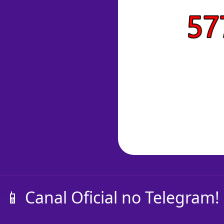
📱 Canal Oficial no Telegram!