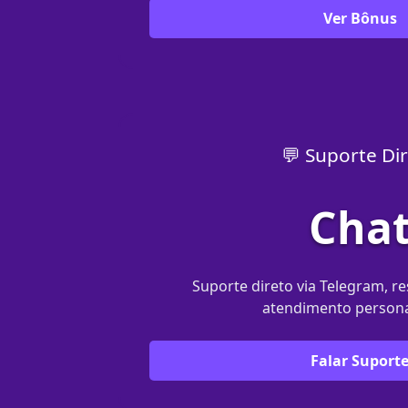
Ver Bônus
💬 Suporte Di
Cha
Suporte direto via Telegram, r
atendimento persona
Falar Suport