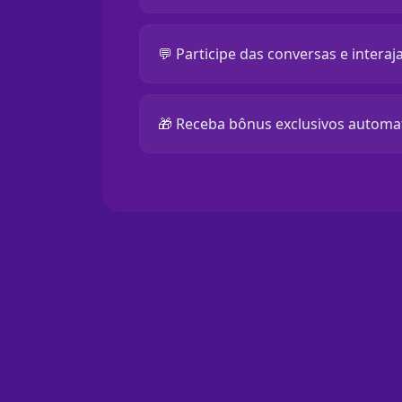
💬 Participe das conversas e interaj
🎁 Receba bônus exclusivos autom