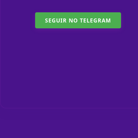
SEGUIR NO TELEGRAM