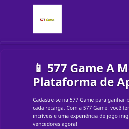
📱 577 Game A M
Plataforma de A
Cadastre-se na 577 Game para ganhar 
cada recarga. Com a 577 Game, você t
incríveis e uma experiência de jogo inig
vencedores agora!