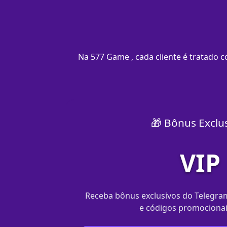
Na 577 Game , cada cliente é tratado 
🎁 Bônus Exclu
VIP
Receba bônus exclusivos do Telegra
e códigos promocionai