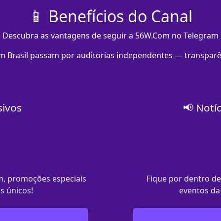
📱 Benefícios do Canal
Descubra as vantagens de seguir a 56W.Com no Telegram
 Brasil passam por auditorias independentes — transparên
sivos
📢 Notí
m, promoções especiais
Fique por dentro d
s únicos!
eventos da