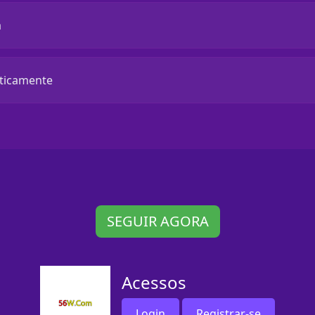
a
aticamente
SEGUIR AGORA
Acessos
Login
Registrar-se