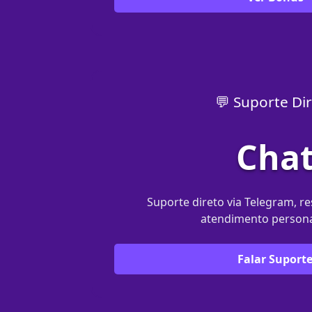
💬 Suporte Di
Cha
Suporte direto via Telegram, r
atendimento persona
Falar Suport