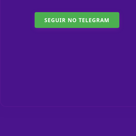
SEGUIR NO TELEGRAM