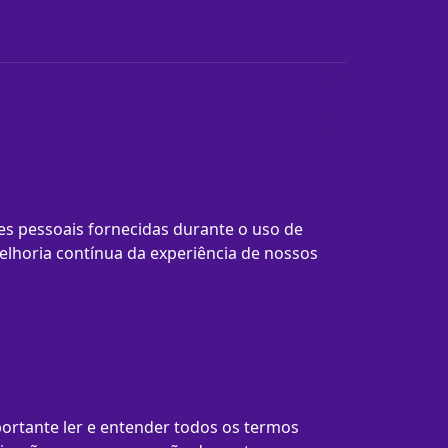
s pessoais fornecidas durante o uso de
elhoria contínua da experiência de nossos
ortante ler e entender todos os termos