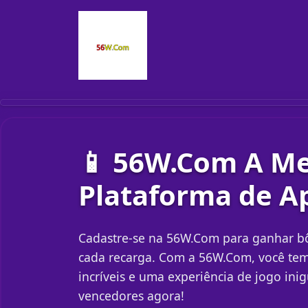
📱 56W.Com A Me
Plataforma de A
Cadastre-se na 56W.Com para ganhar b
cada recarga. Com a 56W.Com, você te
incríveis e uma experiência de jogo inig
vencedores agora!