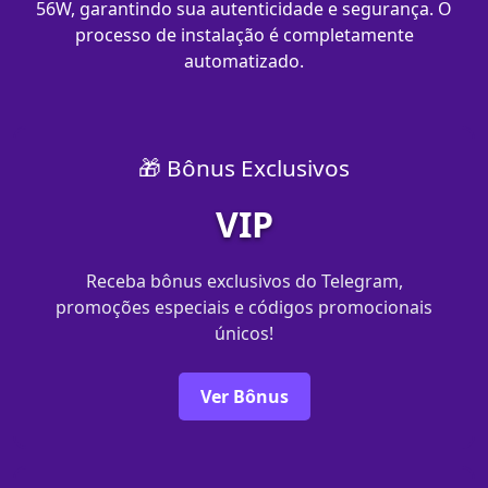
56W, garantindo sua autenticidade e segurança. O
processo de instalação é completamente
automatizado.
🎁 Bônus Exclusivos
VIP
Receba bônus exclusivos do Telegram,
promoções especiais e códigos promocionais
únicos!
Ver Bônus