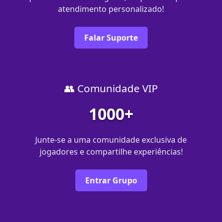
atendimento personalizado!
Falar Suporte
👥 Comunidade VIP
1000+
Junte-se a uma comunidade exclusiva de
jogadores e compartilhe experiências!
Entrar Grupo