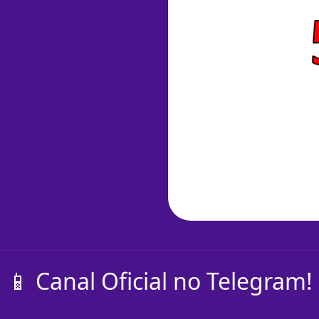
📱 Canal Oficial no Telegram!