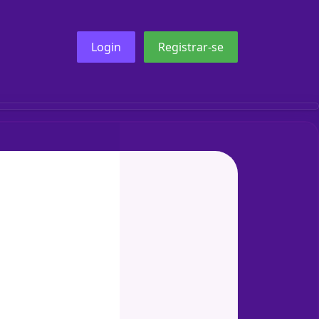
Login
Registrar-se