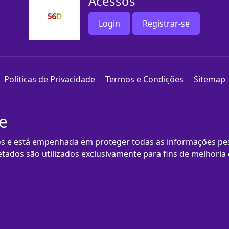
Acessos
Login
Registrar-se
Políticas de Privacidade
Termos e Condições
Sitemap
de
ios e está empenhada em proteger todas as informações pe
tados são utilizados exclusivamente para fins de melhoria