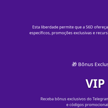
Esta liberdade permite que a 56D ofere
específicos, promoções exclusivas e recur
🎁 Bônus Exclu
VIP
Receba bônus exclusivos do Telegra
e códigos promocionai