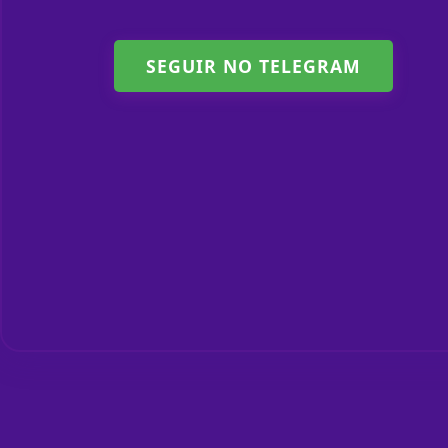
SEGUIR NO TELEGRAM