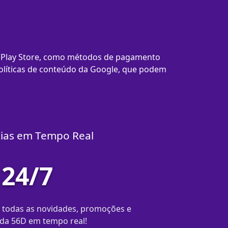
e Play Store, como métodos de pagamento
políticas de conteúdo da Google, que podem
cias em Tempo Real
24/7
e todas as novidades, promoções e
 da 56D em tempo real!