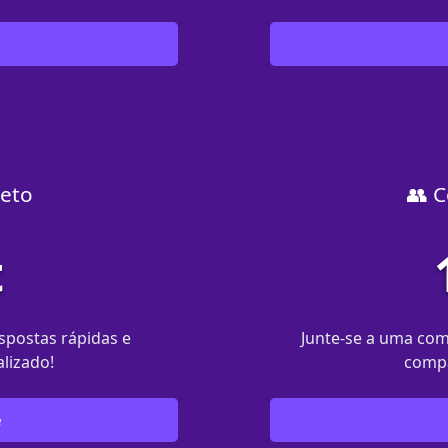
reto
👥 
t
espostas rápidas e
Junte-se a uma com
lizado!
compa
e