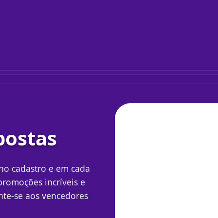
postas
no cadastro e em cada
promoções incríveis e
unte-se aos vencedores