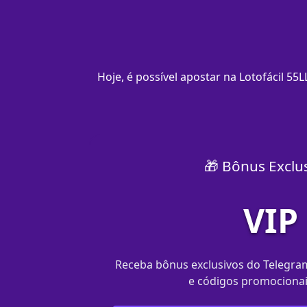
Hoje, é possível apostar na Lotofácil 55
🎁 Bônus Exclu
VIP
Receba bônus exclusivos do Telegra
e códigos promocionai