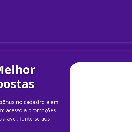
Melhor
postas
 bônus no cadastro e em
tem acesso a promoções
ualável. Junte-se aos