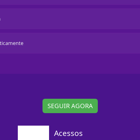
a
aticamente
SEGUIR AGORA
Acessos