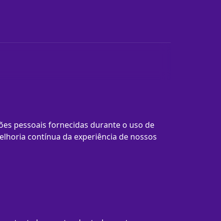
ões pessoais fornecidas durante o uso de
elhoria contínua da experiência de nossos