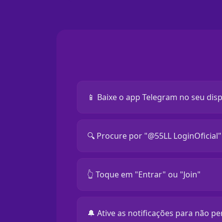
📱 Baixe o app Telegram no seu disp
🔍 Procure por "@55LL LoginOficial"
👆 Toque em "Entrar" ou "Join"
🔔 Ative as notificações para não p