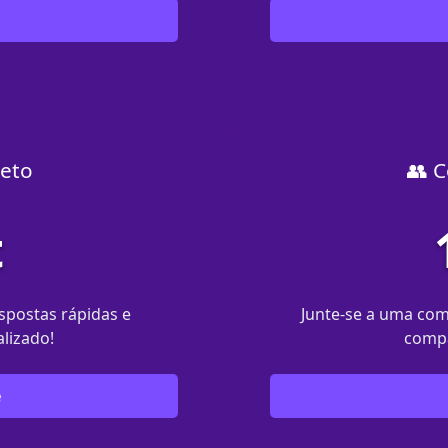
reto
👥 
t
espostas rápidas e
Junte-se a uma com
lizado!
compa
e