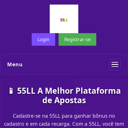
Login
Registrar-se
Menu
📱 55LL A Melhor Plataforma
de Apostas
Cadastre-se na 55LL para ganhar bônus no
cadastro e em cada recarga. Com a 55LL, você tem