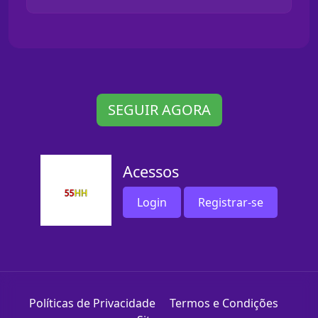
SEGUIR AGORA
Acessos
Login
Registrar-se
Políticas de Privacidade
Termos e Condições