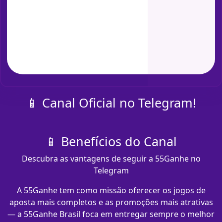
📱 Canal Oficial no Telegram!
📱 Benefícios do Canal
Descubra as vantagens de seguir a 55Ganhe no
Telegram
A 55Ganhe tem como missão oferecer os jogos de
aposta mais completos e as promoções mais atrativas
— a 55Ganhe Brasil foca em entregar sempre o melhor