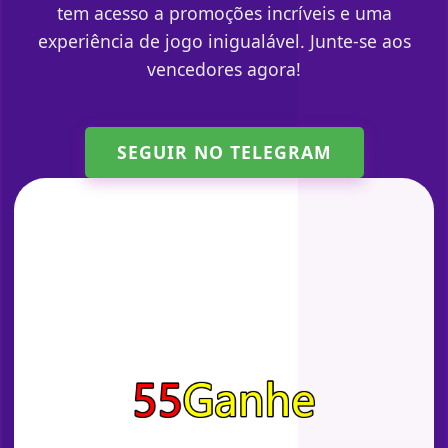
tem acesso a promoções incríveis e uma
experiência de jogo inigualável. Junte-se aos
vencedores agora!
SEGUIR NO TELEGRAM