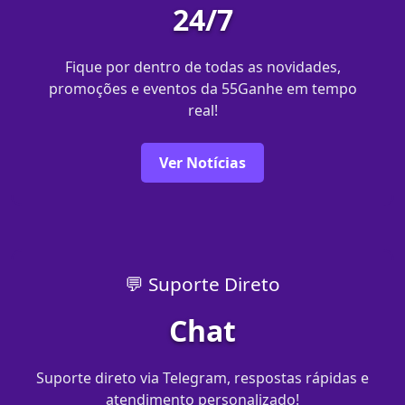
24/7
Fique por dentro de todas as novidades,
promoções e eventos da 55Ganhe em tempo
real!
Ver Notícias
💬 Suporte Direto
Chat
Suporte direto via Telegram, respostas rápidas e
atendimento personalizado!