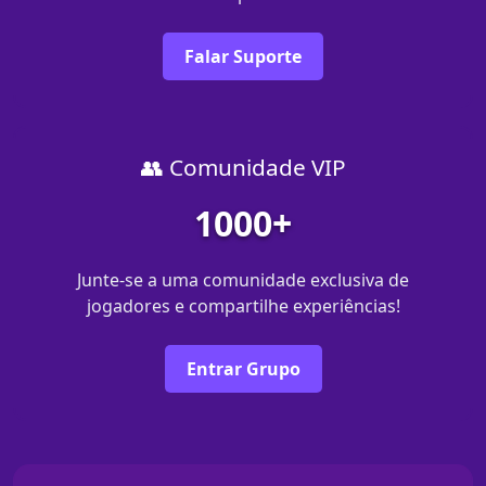
Falar Suporte
👥 Comunidade VIP
1000+
Junte-se a uma comunidade exclusiva de
jogadores e compartilhe experiências!
Entrar Grupo