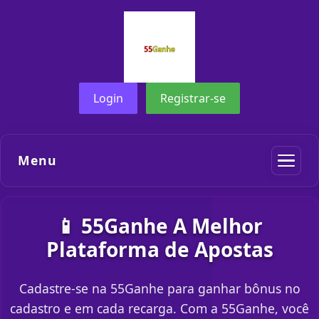
Login
Registrar-se
Menu
📱 55Ganhe A Melhor
Plataforma de Apostas
Cadastre-se na 55Ganhe para ganhar bônus no
cadastro e em cada recarga. Com a 55Ganhe, você