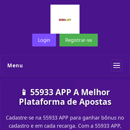
Login
Registrar-se
Menu
📱 55933 APP A Melhor
Plataforma de Apostas
Cadastre-se na 55933 APP para ganhar bônus no
cadastro e em cada recarga. Com a 55933 APP,