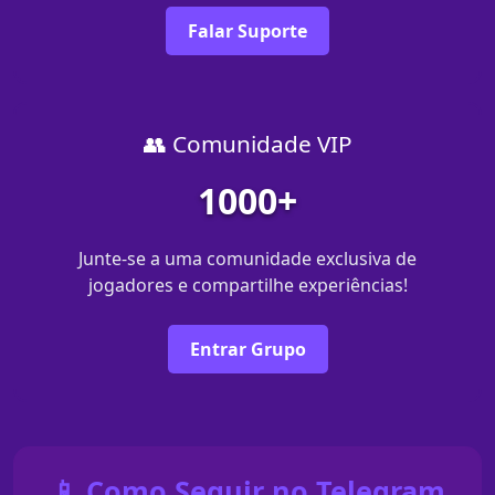
Falar Suporte
👥 Comunidade VIP
1000+
Junte-se a uma comunidade exclusiva de
jogadores e compartilhe experiências!
Entrar Grupo
📱 Como Seguir no Telegram