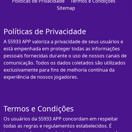
Políticas de Privacidade
Termos e Condições
Sitemap
Políticas de Privacidade
A 55933 APP valoriza a privacidade de seus usuários e
está empenhada em proteger todas as informações
pessoais fornecidas durante o uso de nossos canais de
comunicação. Todos os dados coletados são utilizados
exclusivamente para fins de melhoria contínua da
experiência de nossos jogadores.
Termos e Condições
Os usuários da 55933 APP concordam em respeitar
todas as regras e regulamentos estabelecidos. É