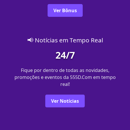
Ver Bônus
📢 Notícias em Tempo Real
24/7
Fique por dentro de todas as novidades,
promoções e eventos da 555D.Com em tempo
real!
Ver Notícias