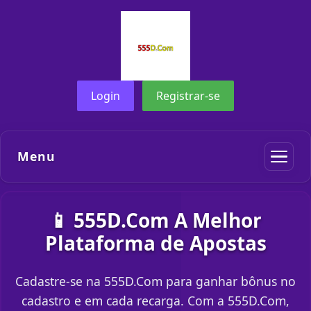
Login
Registrar-se
Menu
📱 555D.Com A Melhor
Plataforma de Apostas
Cadastre-se na 555D.Com para ganhar bônus no
cadastro e em cada recarga. Com a 555D.Com,