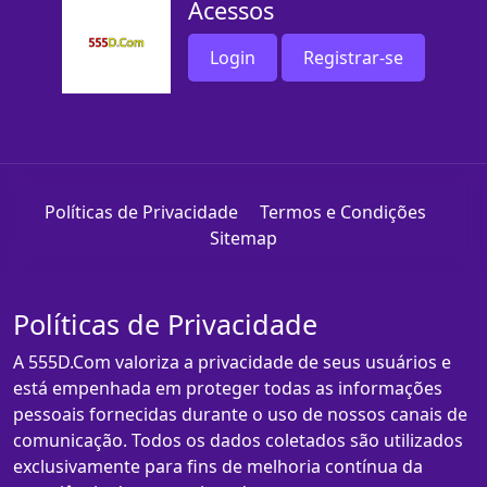
Acessos
Login
Registrar-se
Políticas de Privacidade
Termos e Condições
Sitemap
Políticas de Privacidade
A 555D.Com valoriza a privacidade de seus usuários e
está empenhada em proteger todas as informações
pessoais fornecidas durante o uso de nossos canais de
comunicação. Todos os dados coletados são utilizados
exclusivamente para fins de melhoria contínua da