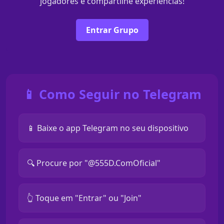
jogadores e compartilhe experiências!
Entrar Grupo
📱 Como Seguir no Telegram
📱 Baixe o app Telegram no seu dispositivo
🔍 Procure por "@555D.ComOficial"
👆 Toque em "Entrar" ou "Join"