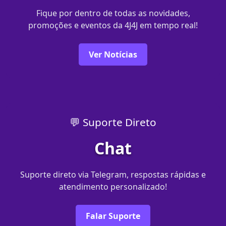
Fique por dentro de todas as novidades,
promoções e eventos da 4J4J em tempo real!
Ver Notícias
💬 Suporte Direto
Chat
Suporte direto via Telegram, respostas rápidas e
atendimento personalizado!
Falar Suporte