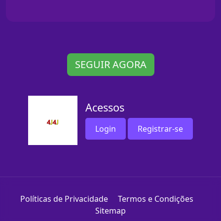
SEGUIR AGORA
Acessos
Login
Registrar-se
Políticas de Privacidade
Termos e Condições
Sitemap