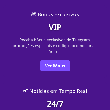
🎁 Bônus Exclusivos
VIP
Receba bônus exclusivos do Telegram,
promoções especiais e códigos promocionais
únicos!
Ver Bônus
📢 Notícias em Tempo Real
24/7