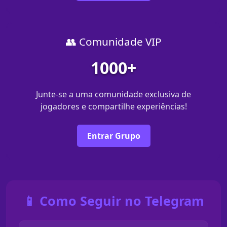
👥 Comunidade VIP
1000+
Junte-se a uma comunidade exclusiva de
jogadores e compartilhe experiências!
Entrar Grupo
📱 Como Seguir no Telegram