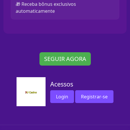
🎁 Receba bônus exclusivos
automaticamente
SEGUIR AGORA
Acessos
Login
Registrar-se