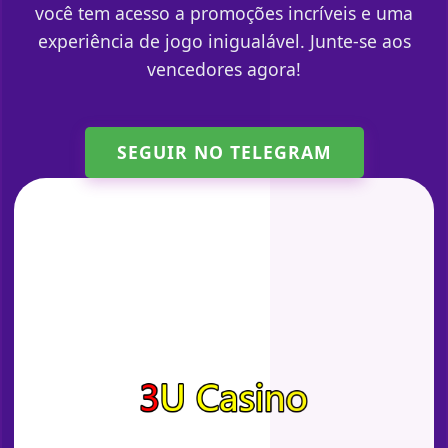
você tem acesso a promoções incríveis e uma
experiência de jogo inigualável. Junte-se aos
vencedores agora!
SEGUIR NO TELEGRAM