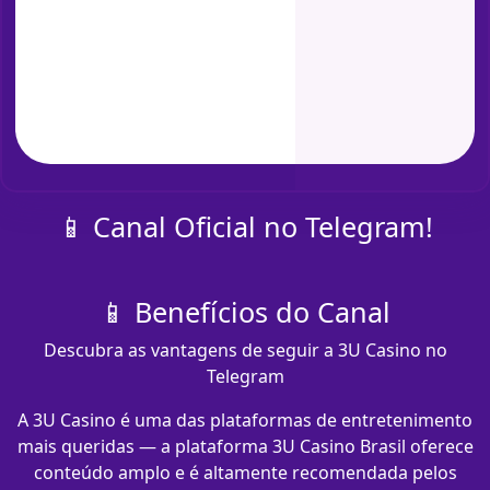
📱 Canal Oficial no Telegram!
📱 Benefícios do Canal
Descubra as vantagens de seguir a 3U Casino no
Telegram
A 3U Casino é uma das plataformas de entretenimento
mais queridas — a plataforma 3U Casino Brasil oferece
conteúdo amplo e é altamente recomendada pelos