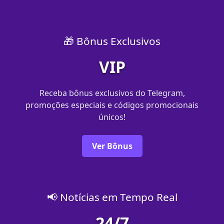
🎁 Bônus Exclusivos
VIP
Receba bônus exclusivos do Telegram,
promoções especiais e códigos promocionais
únicos!
Ver Bônus
📢 Notícias em Tempo Real
24/7