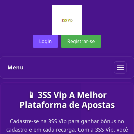
Login
Registrar-se
Menu
📱 3SS Vip A Melhor
Plataforma de Apostas
Cadastre-se na 3SS Vip para ganhar bônus no
cadastro e em cada recarga. Com a 3SS Vip, você