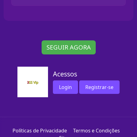
SEGUIR AGORA
Acessos
Login
Registrar-se
Políticas de Privacidade
Termos e Condições