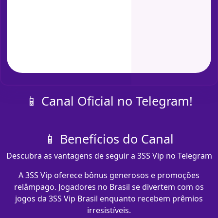
📱 Canal Oficial no Telegram!
📱 Benefícios do Canal
Descubra as vantagens de seguir a 3SS Vip no Telegram
A 3SS Vip oferece bônus generosos e promoções
relâmpago. Jogadores no Brasil se divertem com os
jogos da 3SS Vip Brasil enquanto recebem prêmios
irresistíveis.