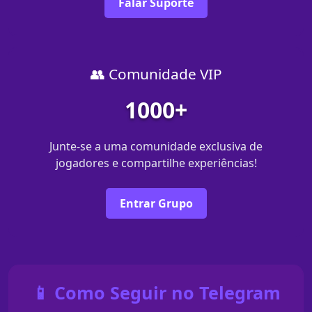
Falar Suporte
👥 Comunidade VIP
1000+
Junte-se a uma comunidade exclusiva de
jogadores e compartilhe experiências!
Entrar Grupo
📱 Como Seguir no Telegram