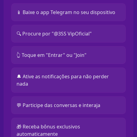
📱 Baixe o app Telegram no seu dispositivo
🔍 Procure por "@3SS VipOficial"
👆 Toque em "Entrar" ou "Join"
🔔 Ative as notificações para não perder
nada
💬 Participe das conversas e interaja
🎁 Receba bônus exclusivos
automaticamente