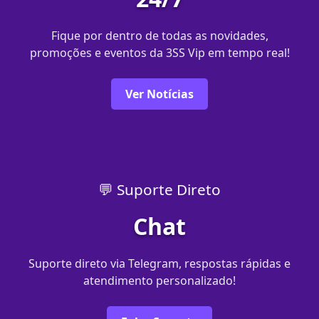
Fique por dentro de todas as novidades,
promoções e eventos da 3SS Vip em tempo real!
Ver Notícias
💬 Suporte Direto
Chat
Suporte direto via Telegram, respostas rápidas e
atendimento personalizado!