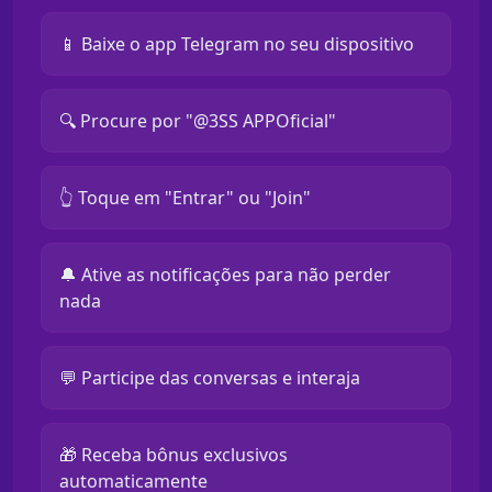
📱 Baixe o app Telegram no seu dispositivo
🔍 Procure por "@3SS APPOficial"
👆 Toque em "Entrar" ou "Join"
🔔 Ative as notificações para não perder
nada
💬 Participe das conversas e interaja
🎁 Receba bônus exclusivos
automaticamente