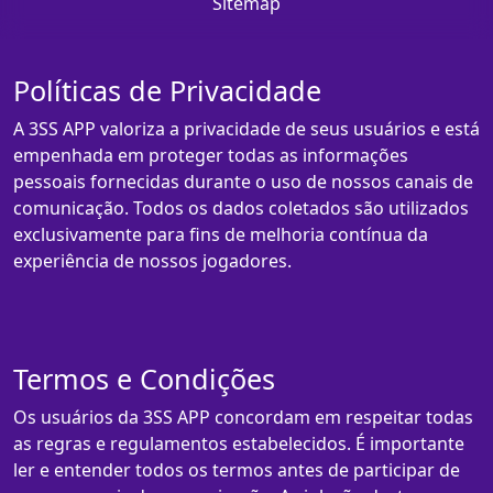
Sitemap
Políticas de Privacidade
A 3SS APP valoriza a privacidade de seus usuários e está
empenhada em proteger todas as informações
pessoais fornecidas durante o uso de nossos canais de
comunicação. Todos os dados coletados são utilizados
exclusivamente para fins de melhoria contínua da
experiência de nossos jogadores.
Termos e Condições
Os usuários da 3SS APP concordam em respeitar todas
as regras e regulamentos estabelecidos. É importante
ler e entender todos os termos antes de participar de