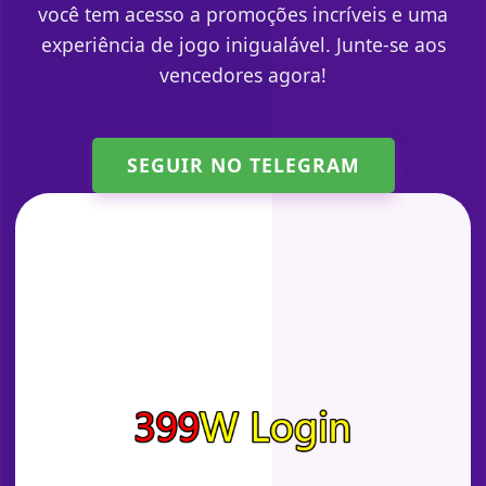
você tem acesso a promoções incríveis e uma
experiência de jogo inigualável. Junte-se aos
vencedores agora!
SEGUIR NO TELEGRAM