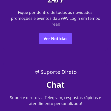
Fique por dentro de todas as novidades,
promoções e eventos da 399W Login em tempo
real!
Ver Notícias
💬 Suporte Direto
Chat
Suporte direto via Telegram, respostas rápidas e
atendimento personalizado!