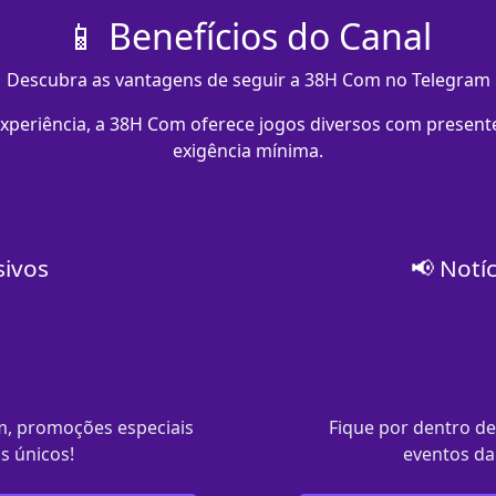
📱 Benefícios do Canal
Descubra as vantagens de seguir a 38H Com no Telegram
xperiência, a 38H Com oferece jogos diversos com present
exigência mínima.
sivos
📢 Notí
m, promoções especiais
Fique por dentro d
s únicos!
eventos da