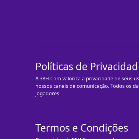
Políticas de Privacida
A 38H Com valoriza a privacidade de seus 
nossos canais de comunicação. Todos os dad
jogadores.
Termos e Condições