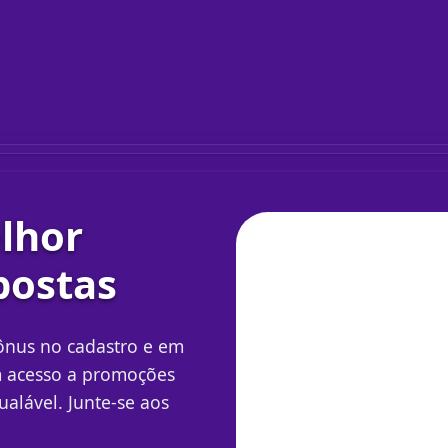
lhor
postas
ônus no cadastro e em
m acesso a promoções
ualável. Junte-se aos