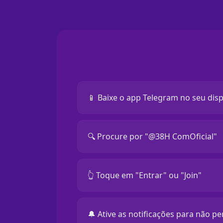
📱 Baixe o app Telegram no seu disp
🔍 Procure por "@38H ComOficial"
👆 Toque em "Entrar" ou "Join"
🔔 Ative as notificações para não p