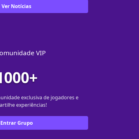
Ver Notícias
Comunidade VIP
1000+
unidade exclusiva de jogadores e
rtilhe experiências!
Entrar Grupo