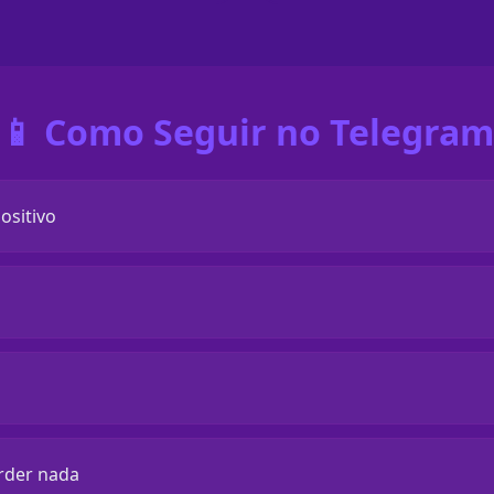
📱 Como Seguir no Telegram
ositivo
erder nada