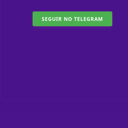
SEGUIR NO TELEGRAM