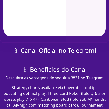
📱 Canal Oficial no Telegram!
📱 Benefícios do Canal
Descubra as vantagens de seguir a 3831 no Telegram
Strategy charts available via hoverable tooltips
educating optimal play: Three Card Poker (fold Q-6-3 or
worse, play Q-6-4+), Caribbean Stud (fold sub-AK hands,
call AK-high com matching board card). Tournament