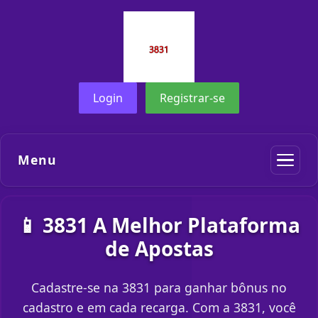
Login
Registrar-se
Menu
📱 3831 A Melhor Plataforma
de Apostas
Cadastre-se na 3831 para ganhar bônus no
cadastro e em cada recarga. Com a 3831, você