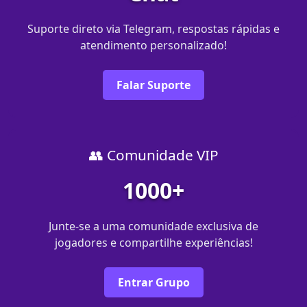
Suporte direto via Telegram, respostas rápidas e
atendimento personalizado!
Falar Suporte
👥 Comunidade VIP
1000+
Junte-se a uma comunidade exclusiva de
jogadores e compartilhe experiências!
Entrar Grupo