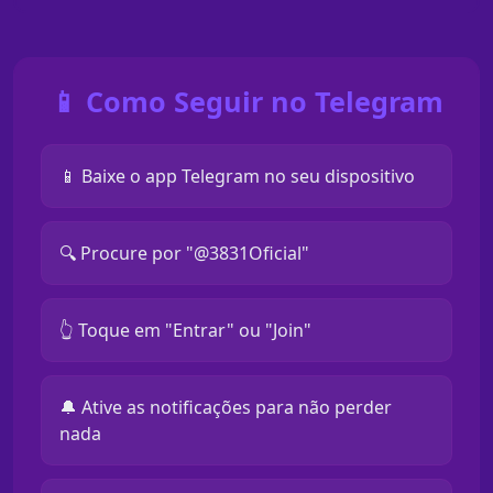
📱 Como Seguir no Telegram
📱 Baixe o app Telegram no seu dispositivo
🔍 Procure por "@3831Oficial"
👆 Toque em "Entrar" ou "Join"
🔔 Ative as notificações para não perder
nada