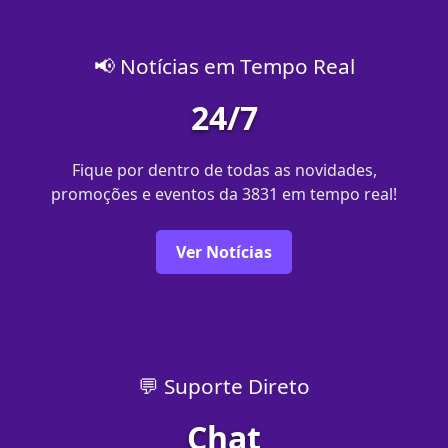
📢 Notícias em Tempo Real
24/7
Fique por dentro de todas as novidades,
promoções e eventos da 3831 em tempo real!
Ver Notícias
💬 Suporte Direto
Chat