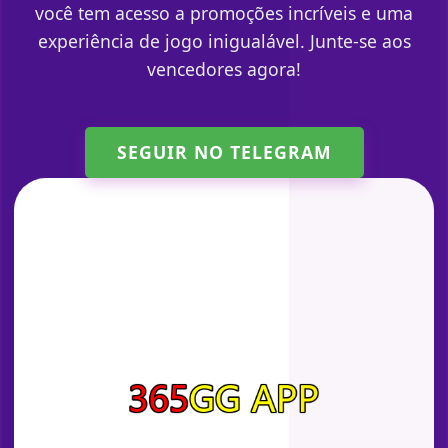
você tem acesso a promoções incríveis e uma
experiência de jogo inigualável. Junte-se aos
vencedores agora!
SEGUIR NO TELEGRAM