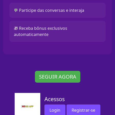
💬 Participe das conversas e interaja
🎁 Receba bônus exclusivos
automaticamente
SEGUIR AGORA
Acessos
Login
Registrar-se