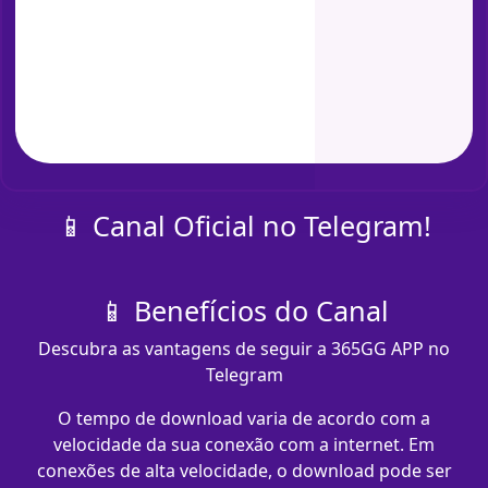
📱 Canal Oficial no Telegram!
📱 Benefícios do Canal
Descubra as vantagens de seguir a 365GG APP no
Telegram
O tempo de download varia de acordo com a
velocidade da sua conexão com a internet. Em
conexões de alta velocidade, o download pode ser