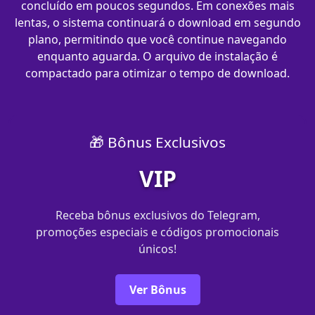
concluído em poucos segundos. Em conexões mais
lentas, o sistema continuará o download em segundo
plano, permitindo que você continue navegando
enquanto aguarda. O arquivo de instalação é
compactado para otimizar o tempo de download.
🎁 Bônus Exclusivos
VIP
Receba bônus exclusivos do Telegram,
promoções especiais e códigos promocionais
únicos!
Ver Bônus