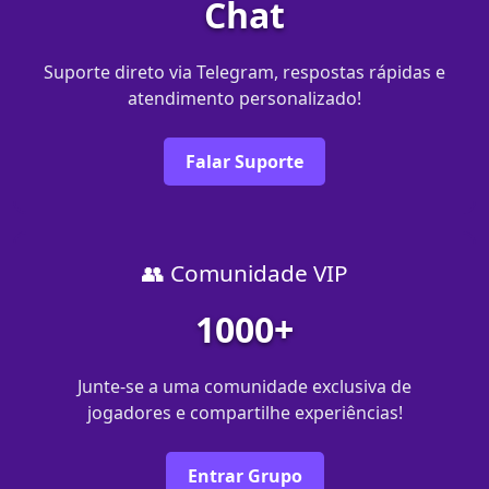
Chat
Suporte direto via Telegram, respostas rápidas e
atendimento personalizado!
Falar Suporte
👥 Comunidade VIP
1000+
Junte-se a uma comunidade exclusiva de
jogadores e compartilhe experiências!
Entrar Grupo