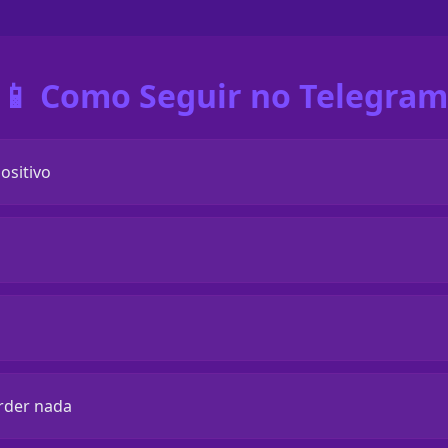
📱 Como Seguir no Telegram
ositivo
erder nada