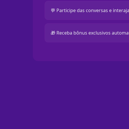
💬 Participe das conversas e interaj
🎁 Receba bônus exclusivos autom