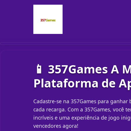
📱 357Games A 
Plataforma de A
Cadastre-se na 357Games para ganhar 
cada recarga. Com a 357Games, você t
incríveis e uma experiência de jogo inig
vencedores agora!