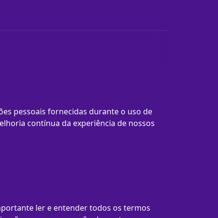
ões pessoais fornecidas durante o uso de
elhoria contínua da experiência de nossos
portante ler e entender todos os termos