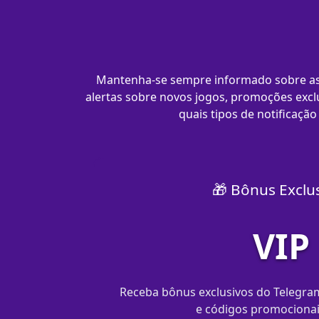
Mantenha-se sempre informado sobre as 
alertas sobre novos jogos, promoções excl
quais tipos de notificaçã
🎁 Bônus Exclu
VIP
Receba bônus exclusivos do Telegra
e códigos promocionai