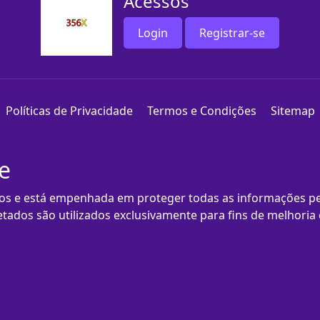
Acessos
Login
Registrar-se
Políticas de Privacidade
Termos e Condições
Sitemap
de
rios e está empenhada em proteger todas as informações p
tados são utilizados exclusivamente para fins de melhoria