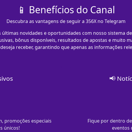
📱 Benefícios do Canal
Descubra as vantagens de seguir a 356X no Telegram
últimas novidades e oportunidades com nosso sistema de 
usivas, bônus disponíveis, resultados de apostas e muito 
o deseja receber, garantindo que apenas as informações re
sivos
📢 Notí
m, promoções especiais
Fique por dentro d
s únicos!
eventos 