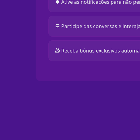
🔔 Ative as notificações para não p
💬 Participe das conversas e interaj
🎁 Receba bônus exclusivos autom