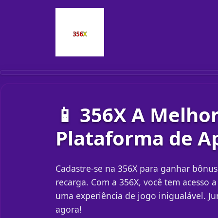
📱 356X A Melho
Plataforma de A
Cadastre-se na 356X para ganhar bônus
recarga. Com a 356X, você tem acesso a
uma experiência de jogo inigualável. J
agora!