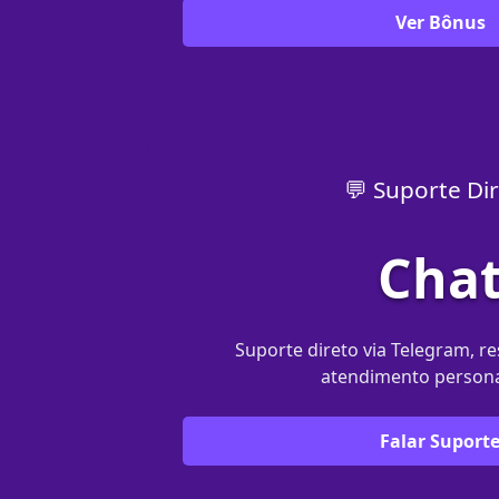
Ver Bônus
💬 Suporte Di
Cha
Suporte direto via Telegram, r
atendimento persona
Falar Suport