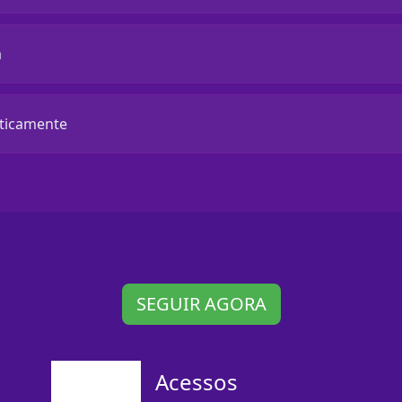
a
aticamente
SEGUIR AGORA
Acessos