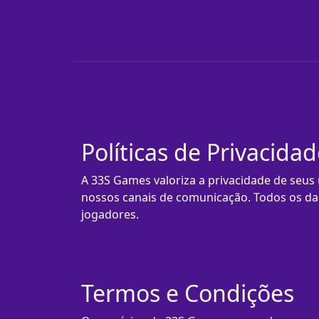
Políticas de Privacida
A 33S Games valoriza a privacidade de seu
nossos canais de comunicação. Todos os dad
jogadores.
Termos e Condições