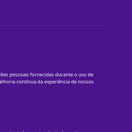
ões pessoais fornecidas durante o uso de
elhoria contínua da experiência de nossos