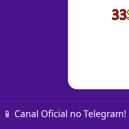
📱 Canal Oficial no Telegram!