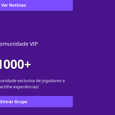
Ver Notícias
Comunidade VIP
1000+
unidade exclusiva de jogadores e
rtilhe experiências!
Entrar Grupo