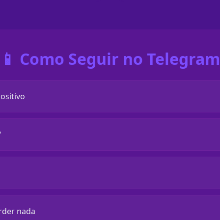
📱 Como Seguir no Telegram
ositivo
"
erder nada