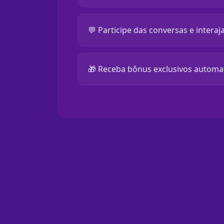
💬 Participe das conversas e interaj
🎁 Receba bônus exclusivos autom