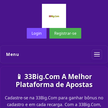
Login
Registrar-se
Menu
📱 33Big.Com A Melhor
Plataforma de Apostas
Cadastre-se na 33Big.Com para ganhar bônus no
cadastro e em cada recarga. Com a 33Big.Com,