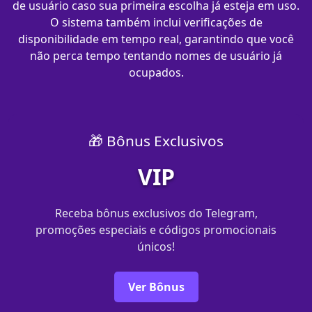
de usuário caso sua primeira escolha já esteja em uso.
O sistema também inclui verificações de
disponibilidade em tempo real, garantindo que você
não perca tempo tentando nomes de usuário já
ocupados.
🎁 Bônus Exclusivos
VIP
Receba bônus exclusivos do Telegram,
promoções especiais e códigos promocionais
únicos!
Ver Bônus