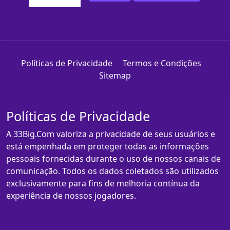
Políticas de Privacidade
Termos e Condições
Sitemap
Políticas de Privacidade
A 33Big.Com valoriza a privacidade de seus usuários e
está empenhada em proteger todas as informações
pessoais fornecidas durante o uso de nossos canais de
comunicação. Todos os dados coletados são utilizados
exclusivamente para fins de melhoria contínua da
experiência de nossos jogadores.