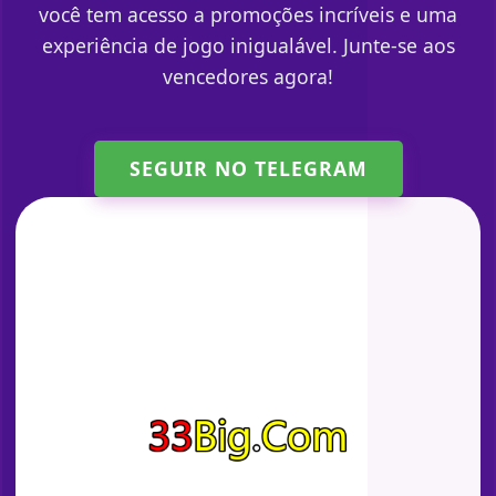
você tem acesso a promoções incríveis e uma
experiência de jogo inigualável. Junte-se aos
vencedores agora!
SEGUIR NO TELEGRAM