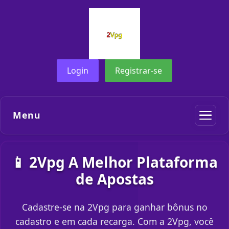
Login
Registrar-se
Menu
📱 2Vpg A Melhor Plataforma
de Apostas
Cadastre-se na 2Vpg para ganhar bônus no
cadastro e em cada recarga. Com a 2Vpg, você