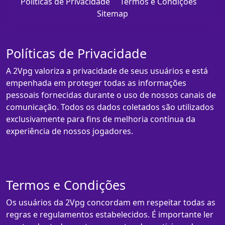
Políticas de Privacidade
Termos e Condições
Sitemap
Políticas de Privacidade
A 2Vpg valoriza a privacidade de seus usuários e está
empenhada em proteger todas as informações
pessoais fornecidas durante o uso de nossos canais de
comunicação. Todos os dados coletados são utilizados
exclusivamente para fins de melhoria contínua da
experiência de nossos jogadores.
Termos e Condições
Os usuários da 2Vpg concordam em respeitar todas as
regras e regulamentos estabelecidos. É importante ler