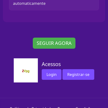
automaticamente
SEGUIR AGORA
Acessos
Login
Registrar-se