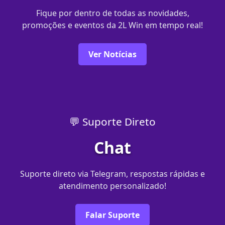
Fique por dentro de todas as novidades,
promoções e eventos da 2L Win em tempo real!
Ver Notícias
💬 Suporte Direto
Chat
Suporte direto via Telegram, respostas rápidas e
atendimento personalizado!
Falar Suporte