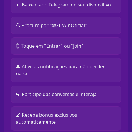
📱 Baixe o app Telegram no seu dispositivo
🔍 Procure por "@2L WinOficial"
👆 Toque em "Entrar" ou "Join"
🔔 Ative as notificações para não perder
nada
💬 Participe das conversas e interaja
🎁 Receba bônus exclusivos
automaticamente