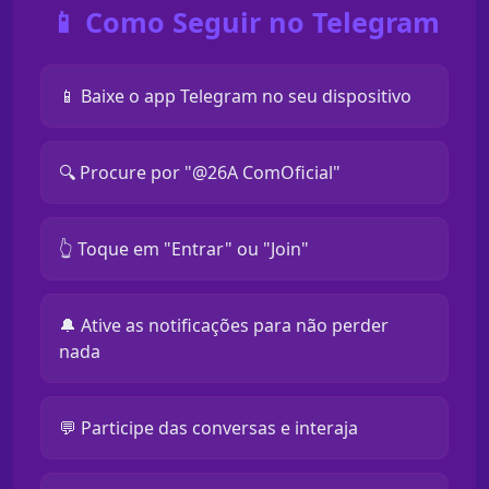
📱 Como Seguir no Telegram
📱 Baixe o app Telegram no seu dispositivo
🔍 Procure por "@26A ComOficial"
👆 Toque em "Entrar" ou "Join"
🔔 Ative as notificações para não perder
nada
💬 Participe das conversas e interaja