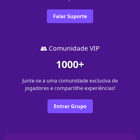
Falar Suporte
👥 Comunidade VIP
1000+
Junte-se a uma comunidade exclusiva de
jogadores e compartilhe experiências!
Entrar Grupo