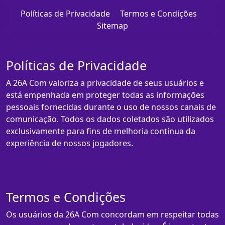
Políticas de Privacidade
Termos e Condições
Sitemap
Políticas de Privacidade
A 26A Com valoriza a privacidade de seus usuários e
está empenhada em proteger todas as informações
pessoais fornecidas durante o uso de nossos canais de
comunicação. Todos os dados coletados são utilizados
exclusivamente para fins de melhoria contínua da
experiência de nossos jogadores.
Termos e Condições
Os usuários da 26A Com concordam em respeitar todas