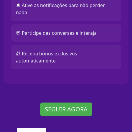
🔔 Ative as notificações para não perder
nada
💬 Participe das conversas e interaja
🎁 Receba bônus exclusivos
automaticamente
SEGUIR AGORA