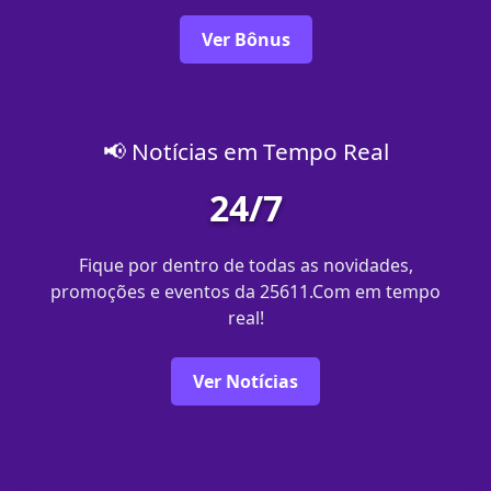
Ver Bônus
📢 Notícias em Tempo Real
24/7
Fique por dentro de todas as novidades,
promoções e eventos da 25611.Com em tempo
real!
Ver Notícias