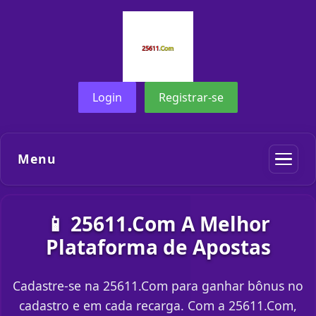
Login
Registrar-se
Menu
📱 25611.Com A Melhor
Plataforma de Apostas
Cadastre-se na 25611.Com para ganhar bônus no
cadastro e em cada recarga. Com a 25611.Com,